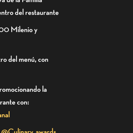
entro del restaurante
800 Milenio y
tro del menú, con
promocionando la
urante con:
nal
y
@Culinary_awards