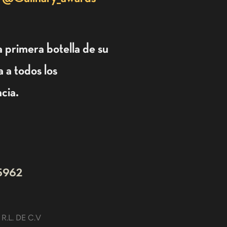
 primera botella de su
 a todos los
cia.
5962
R.L. DE C.V