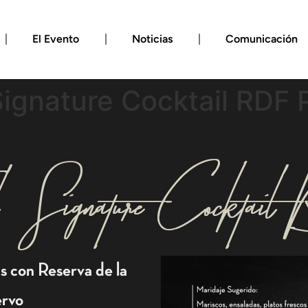
El Evento
Noticias
Comunicación
Signature Cocktail RDF P
ial: Signature Cocktai
as con Reserva de la
ervo