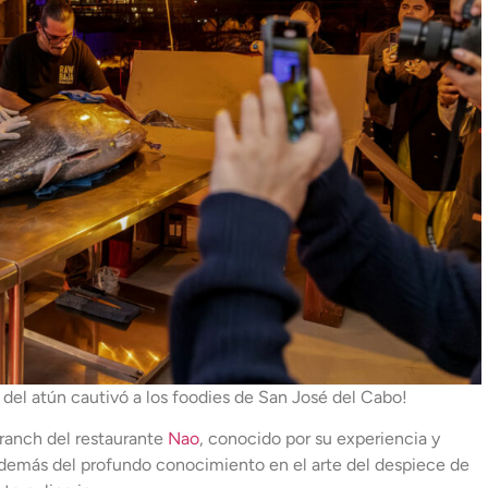
 del atún cautivó a los foodies de San José del Cabo!
Branch del restaurante
Nao
, conocido por su experiencia y
 además del profundo conocimiento en el arte del despiece de