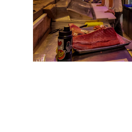
Crania
de la mano de Bluefiná, cada semana ofr
su compromiso continuo de ofrecer propuestas c
San José del Cabo.
¡Mantente al día de todas las experiencias de 