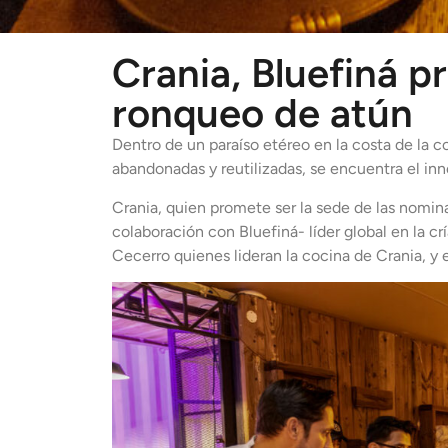
Crania, Bluefiná p
ronqueo de atún
Dentro de un paraíso etéreo en la costa de la 
abandonadas y reutilizadas, se encuentra el i
Crania, quien promete ser la sede de las nomi
colaboración con Bluefiná- líder global en la cr
Cecerro quienes lideran la cocina de Crania, y 