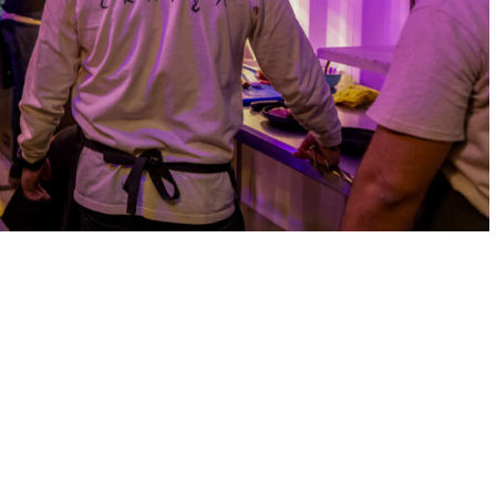
ecerá un especial de atún creado por Ornelas, como parte de
ulinarias innovadoras y de alta calidad a la comunidad de
este año en
Crania
!